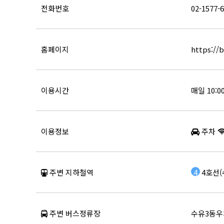
전화번호
02-1577-
홈페이지
https://
이용시간
매일 10:0
이용정보
주차
주변 지하철역
4
4호선(
주변 버스정류장
수유3동우체