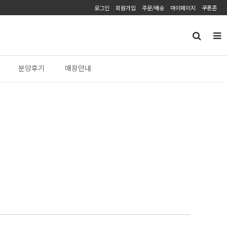
로그인
회원가입
주문/배송
마이페이지
쿠폰존
분양후기
매장안내