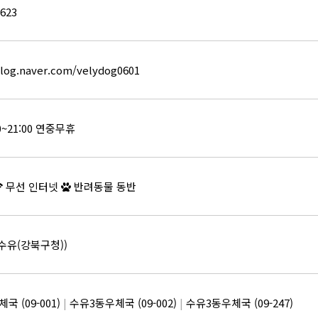
6623
blog.naver.com/velydog0601
0~21:00 연중무휴
무선 인터넷
반려동물 동반
수유(강북구청))
국 (09-001)
|
수유3동우체국 (09-002)
|
수유3동우체국 (09-247)